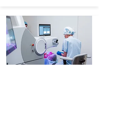
Chirurgie de la vision
Le prix varie en fonction de la
technique qui sera choisie : PKR,
LASIK, SMILE.